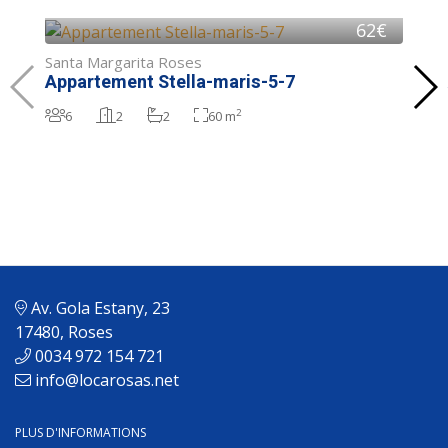
62€
Santa Margarita Roses
Appartement Stella-maris-5-7
2
6
2
2
60 m
Av. Gola Estany, 23
17480, Roses
0034 972 154 721
info@locarosas.net
PLUS D'INFORMATIONS