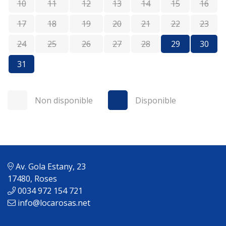
10
11
12
13
14
15
16
17
18
19
20
21
22
23
24
25
26
27
28
29
30
31
Non disponible
Disponible
Av. Gola Estany, 23
17480, Roses
0034 972 154 721
info@locarosas.net