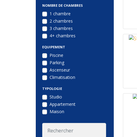
NOMBRE DE CHAMBRES
1 chambre
2 chambres
3 chambres
4+ chambres
EQUIPEMENT
Piscine
Parking
Ascenseur
Climatisation
TYPOLOGIE
Studio
Appartement
Maison