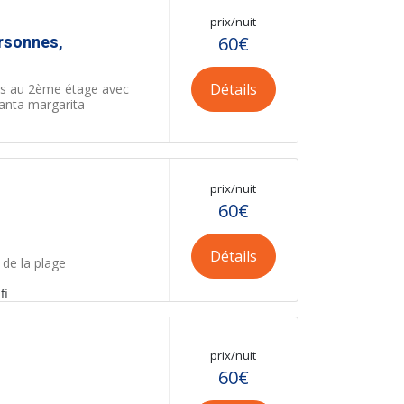
prix/nuit
rsonnes,
60€
Détails
s au 2ème étage avec
anta margarita
prix/nuit
60€
Détails
de la plage
fi
prix/nuit
60€