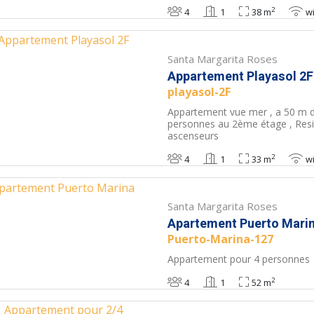
2
4
1
38 m
wi
Santa Margarita Roses
Appartement Playasol 2F
playasol-2F
Appartement vue mer , a 50 m d
personnes au 2ème étage , Resi
ascenseurs
2
4
1
33 m
wi
Santa Margarita Roses
Apartement Puerto Mari
Puerto-Marina-127
Appartement pour 4 personnes
2
4
1
52 m