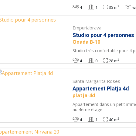
2
4
1
35 m
wi
Empuriabrava
Studio pour 4 personnes
Onada B-10
Studio très confortable pour 4 
2
4
0
28 m
Santa Margarita Roses
Appartement Platja 4d
platja-4d
Appartement dans un petit imme
au 4éme étage
2
4
1
40 m