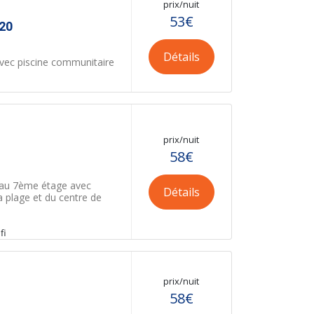
prix/nuit
53€
20
Détails
vec piscine communitaire
prix/nuit
58€
 au 7ème étage avec
Détails
a plage et du centre de
fi
prix/nuit
58€