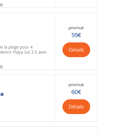
fi
prix/nuit
59€
e la plage pour 4
Détails
dence Playa Sol 2 E avec
fi
prix/nuit
60€
na
Détails