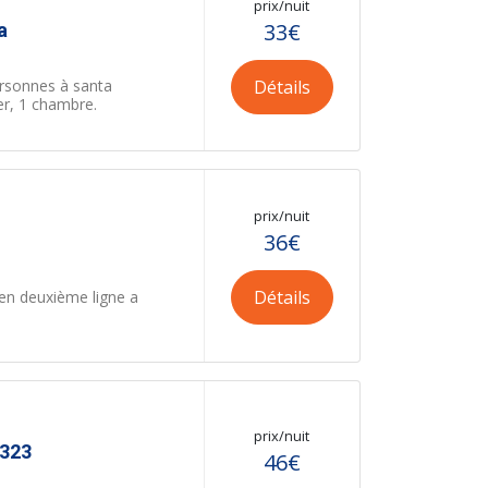
prix/nuit
a
33€
Détails
rsonnes à santa
er, 1 chambre.
prix/nuit
36€
Détails
en deuxième ligne a
prix/nuit
 323
46€