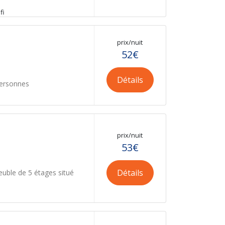
fi
prix/nuit
52€
Détails
personnes
prix/nuit
53€
Détails
uble de 5 étages situé