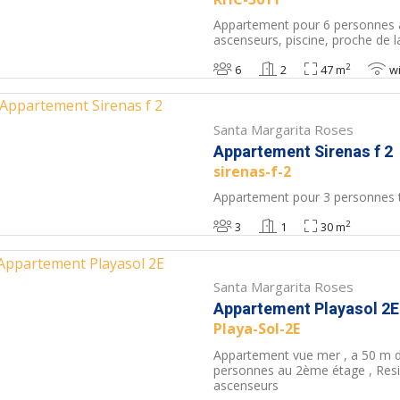
Appartement pour 6 personnes
ascenseurs, piscine, proche de l
2
6
2
47 m
wi
Santa Margarita Roses
Appartement Sirenas f 2
sirenas-f-2
Appartement pour 3 personnes t
2
3
1
30 m
Santa Margarita Roses
Appartement Playasol 2E
Playa-Sol-2E
Appartement vue mer , a 50 m d
personnes au 2ème étage , Resi
ascenseurs