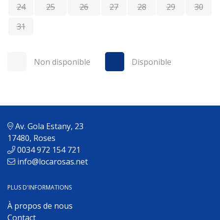
24
25
26
27
28
29
30
31
Non disponible
Disponible
Av. Gola Estany, 23
17480, Roses
0034 972 154 721
info@locarosas.net
PLUS D'INFORMATIONS
À propos de nous
Contact