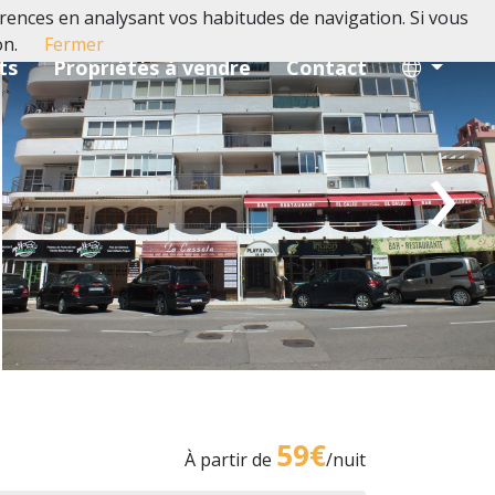
férences en analysant vos habitudes de navigation. Si vous
on.
Fermer
ts
Propriétés à vendre
Contact
›
59€
À partir de
/nuit