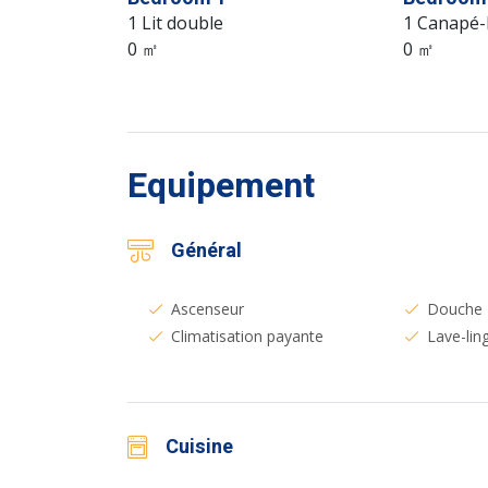
1 Lit double
1 Canapé-l
0 ㎡
0 ㎡
Equipement
Général
Ascenseur
Douche
Climatisation payante
Lave-lin
Cuisine