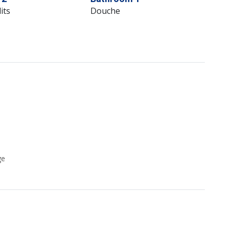
its
Douche
ge