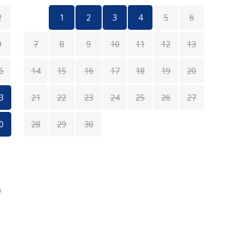
2
1
2
3
4
5
6
9
7
8
9
10
11
12
13
6
14
15
16
17
18
19
20
1
3
21
22
23
24
25
26
27
1
0
28
29
30
2
e