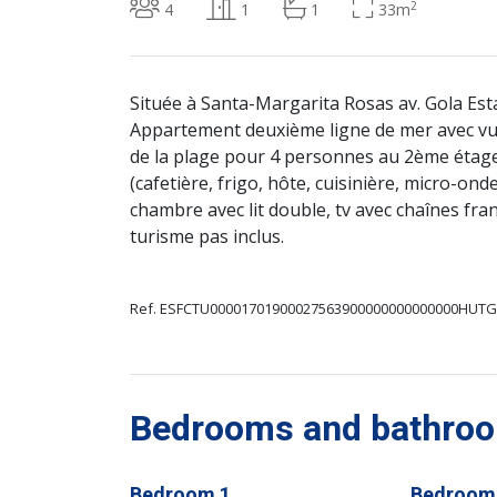
2
4
1
1
33m
Située à Santa-Margarita Rosas av. Gola Est
Appartement deuxième ligne de mer avec vue
de la plage pour 4 personnes au 2ème étag
(cafetière, frigo, hôte, cuisinière, micro-ondes
chambre avec lit double, tv avec chaînes fran
turisme pas inclus.
Ref. ESFCTU00001701900027563900000000000000HUTG
Bedrooms and bathroom
Bedroom 1
Bedroom