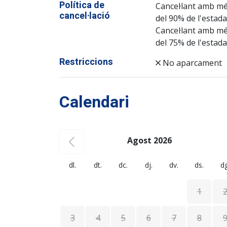
Política de
Cancel·lant amb mé
cancel·lació
del 90% de l'estada
Cancel·lant amb mé
del 75% de l'estada
Restriccions
No aparcament
Calendari
Agost 2026
dl.
dt.
dc.
dj.
dv.
ds.
dg
1
3
4
5
6
7
8