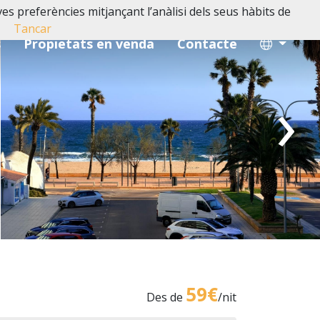
ves preferències mitjançant l’anàlisi dels seus hàbits de
Tancar
s
Propietats en venda
Contacte
›
59€
Des de
/nit