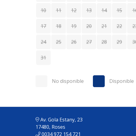
10
11
12
13
14
15
1
17
18
19
20
21
22
2
24
25
26
27
28
29
3
31
No disponible
Disponible
Av. Gola Estany, 23
17480, Roses
0034 972 154 721