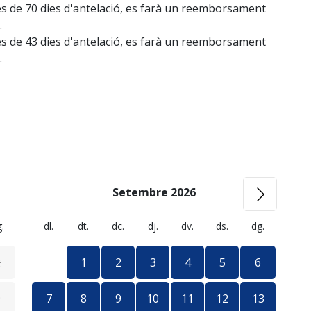
s de 70 dies d'antelació, es farà un reemborsament
.
s de 43 dies d'antelació, es farà un reemborsament
.
Setembre 2026
.
dl.
dt.
dc.
dj.
dv.
ds.
dg.
dl
2
1
2
3
4
5
6
9
7
8
9
10
11
12
13