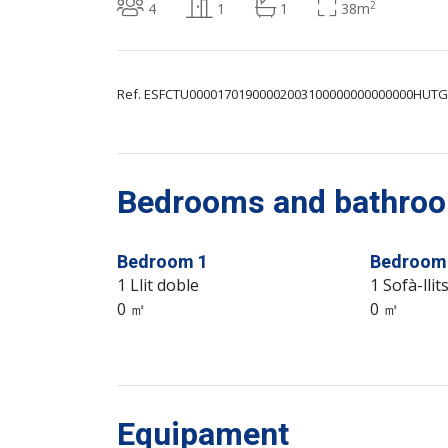
2
4
1
1
38m
Ref. ESFCTU00001701900002003100000000000000HUTG
Bedrooms and bathroom
Bedroom 1
Bedroom
1 Llit doble
1 Sofà-llit
0 ㎡
0 ㎡
Equipament