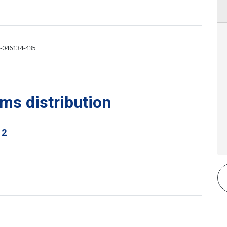
-046134-435
s distribution
 2
s