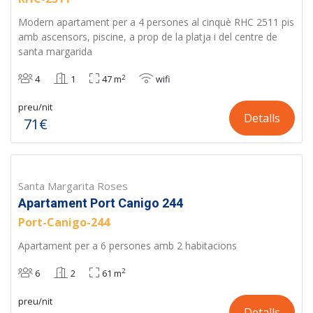
Modern apartament per a 4 persones al cinquè RHC 2511 pis
amb ascensors, piscine, a prop de la platja i del centre de
santa margarida
2
4
1
47 m
wifi
preu/nit
Detalls
71€
Santa Margarita Roses
Apartament Port Canigo 244
Port-Canigo-244
Apartament per a 6 persones amb 2 habitacions
2
6
2
61 m
preu/nit
Detalls