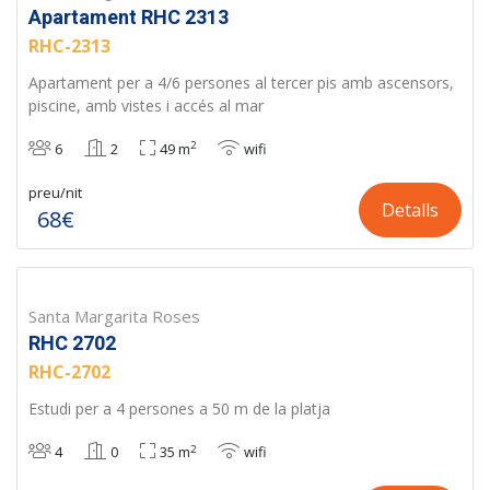
Apartament RHC 2313
RHC-2313
Apartament per a 4/6 persones al tercer pis amb ascensors,
piscine, amb vistes i accés al mar
2
6
2
49 m
wifi
preu/nit
Detalls
68€
Santa Margarita Roses
RHC 2702
RHC-2702
Estudi per a 4 persones a 50 m de la platja
2
4
0
35 m
wifi