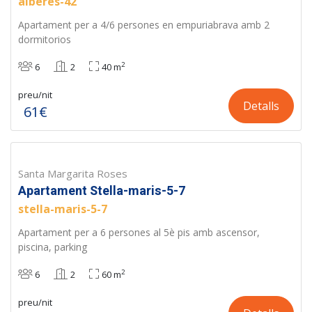
alberes-42
Apartament per a 4/6 persones en empuriabrava amb 2
dormitorios
2
6
2
40 m
preu/nit
Detalls
61€
Santa Margarita Roses
Apartament Stella-maris-5-7
stella-maris-5-7
Apartament per a 6 persones al 5è pis amb ascensor,
piscina, parking
2
6
2
60 m
preu/nit