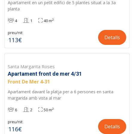
Apartament en un petit edifici de 5 plantes situat a la 3a
planta
2
4
1
40 m
preu/nit
Detalls
113€
Santa Margarita Roses
Apartament front de mer 4/31
Front De Mer 4-31
Apartament davant la platja per a 6 persones en santa
margarida amb vista al mar
2
6
2
50 m
preu/nit
Detalls
116€