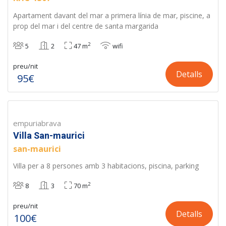
Apartament davant del mar a primera línia de mar, piscine, a
prop del mar i del centre de santa margarida
2
5
2
47 m
wifi
preu/nit
Detalls
95€
empuriabrava
Villa San-maurici
san-maurici
Villa per a 8 persones amb 3 habitacions, piscina, parking
2
8
3
70 m
preu/nit
Detalls
100€