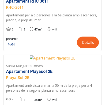
Apartament RHC 3611
RHC-3611
Apartament per a 6 persones a la 6a planta amb ascensors,
piscina, a prop del mar
2
6
2
47 m
wifi
preu/nit
Detalls
58€
Santa Margarita Roses
Apartament Playasol 2E
Playa-Sol-2E
Apartament amb vista al mar, a 50 m de la platja per a 4
persones de la segona planta amb ascensors
2
4
1
38 m
wifi