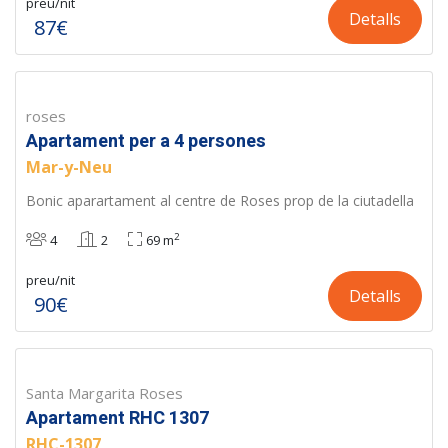
preu/nit
Detalls
87€
roses
Apartament per a 4 persones
Mar-y-Neu
Bonic aparartament al centre de Roses prop de la ciutadella
2
4
2
69 m
preu/nit
Detalls
90€
Santa Margarita Roses
Apartament RHC 1307
RHC-1307