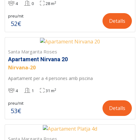
2
4
0
28 m
preu/nit
Detalls
52€
Santa Margarita Roses
Apartament Nirvana 20
Nirvana-20
Apartament per a 4 persones amb piscina
2
4
1
31 m
preu/nit
Detalls
53€
Santa Margarita Roses