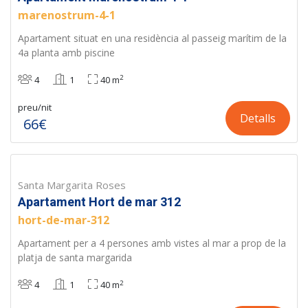
marenostrum-4-1
Apartament situat en una residència al passeig marítim de la
4a planta amb piscine
2
4
1
40 m
preu/nit
Detalls
66€
Santa Margarita Roses
Apartament Hort de mar 312
hort-de-mar-312
Apartament per a 4 persones amb vistes al mar a prop de la
platja de santa margarida
2
4
1
40 m