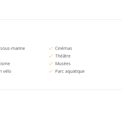
 sous-marine
Cinémas
Théâtre
tisme
Musées
n vélo
Parc aquatique