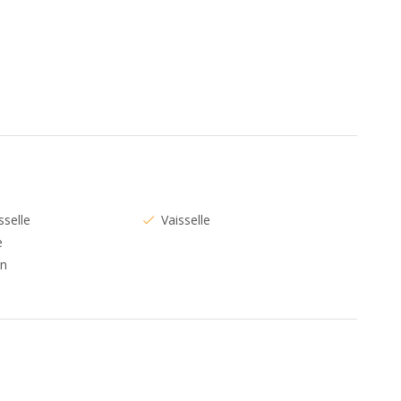
sselle
Vaisselle
e
in