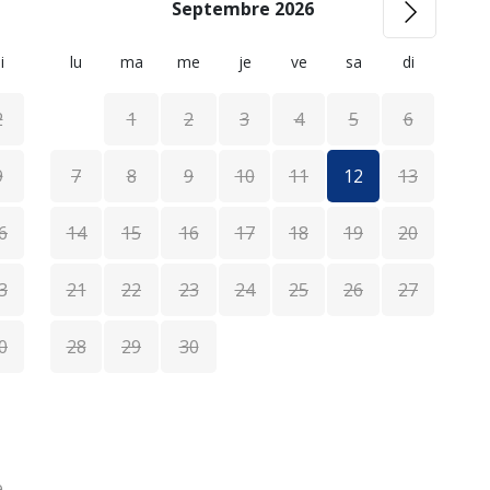
Septembre 2026
i
lu
ma
me
je
ve
sa
di
l
2
1
2
3
4
5
6
9
7
8
9
10
11
12
13
6
14
15
16
17
18
19
20
1
3
21
22
23
24
25
26
27
1
0
28
29
30
2
e