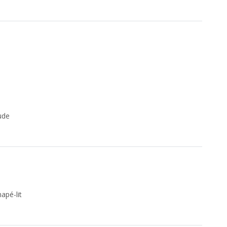
ude
apé-lit