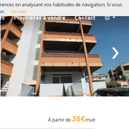
férences en analysant vos habitudes de navigation. Si vous
on.
Fermer
ts
Propriétés à vendre
Contact
›
36€
À partir de
/nuit