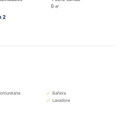
0 ㎡
 2
comunitaria
Bañera
Lavadora