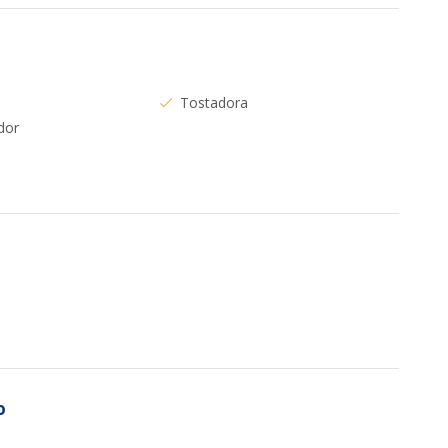
Tostadora
dor
a
o