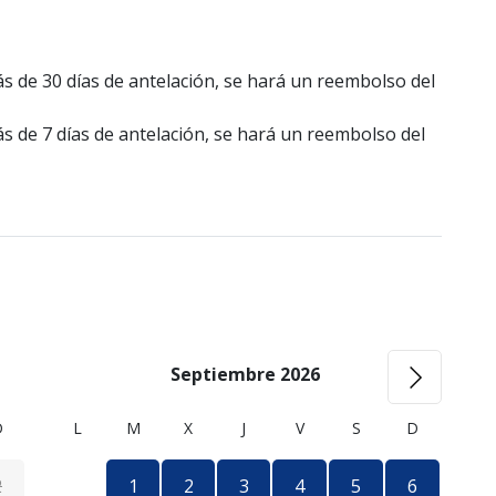
 de 30 días de antelación, se hará un reembolso del
 de 7 días de antelación, se hará un reembolso del
Septiembre 2026
D
L
M
X
J
V
S
D
2
1
2
3
4
5
6