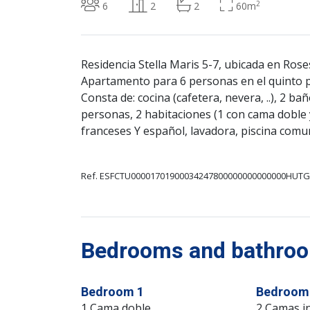
2
6
2
2
60m
Residencia Stella Maris 5-7, ubicada en Ros
Apartamento para 6 personas en el quinto p
Consta de: cocina (cafetera, nevera, ..), 2 b
personas, 2 habitaciones (1 con cama doble y
franceses Y español, lavadora, piscina comun
Ref. ESFCTU00001701900034247800000000000000HUTG
Bedrooms and bathroom
Bedroom 1
Bedroom
1 Cama doble
2 Camas in