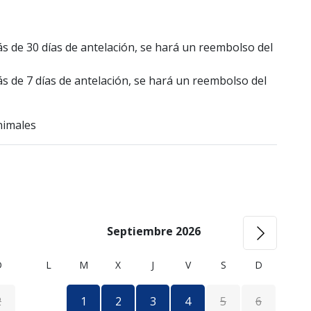
 de 30 días de antelación, se hará un reembolso del
 de 7 días de antelación, se hará un reembolso del
nimales
Septiembre 2026
D
L
M
X
J
V
S
D
2
1
2
3
4
5
6