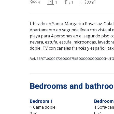
2
4
1
1
33m
Ubicado en Santa-Margarita Rosas av. Gola 
Apartamento en segunda línea con vista al m
playa para 4 personas en el segundo piso c
nevera, estufa, estufa, microondas, lavador
doble, TV con canales francés y español, tax
Ref. ESFCTU00001701900027563900000000000000HUTG
Bedrooms and bathroom
Bedroom 1
Bedroom
1 Cama doble
1 Sofa-ca
0 ㎡
0 ㎡